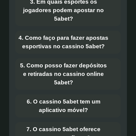
3. Em quais esportes os
jogadores podem apostar no
5abet?
4. Como faço para fazer apostas
esportivas no cassino 5abet?
5. Como posso fazer depósitos
e retiradas no cassino online
5abet?
6. O cassino 5abet tem um
aplicativo móvel?
7. O cassino 5abet oferece