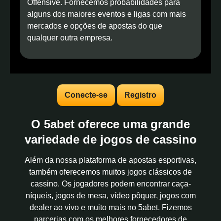
Offensive. Fornecemos probabilidades para
alguns dos maiores eventos e ligas com mais
mercados e opções de apostas do que
qualquer outra empresa.
Conecte-se
Registro
O 5abet oferece uma grande
variedade de jogos de cassino
Além da nossa plataforma de apostas esportivas,
também oferecemos muitos jogos clássicos de
cassino. Os jogadores podem encontrar caça-
níqueis, jogos de mesa, vídeo pôquer, jogos com
dealer ao vivo e muito mais no 5abet. Fizemos
parcerias com os melhores fornecedores de