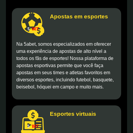
Apostas em esportes
Na 5abet, somos especializados em oferecer
uma experiência de apostas de alto nível a
todos os fãs de esportes! Nossa plataforma de
apostas esportivas permite que você faça
apostas em seus times e atletas favoritos em
diversos esportes, incluindo futebol, basquete,
beisebol, hóquei em campo e muito mais.
Esportes virtuais