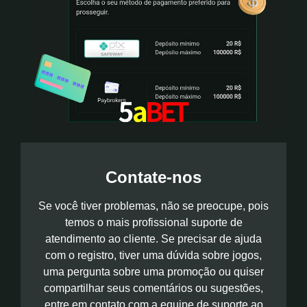
Contate-nos
Se você tiver problemas, não se preocupe, pois
temos o mais profissional suporte de
atendimento ao cliente. Se precisar de ajuda
com o registro, tiver uma dúvida sobre jogos,
uma pergunta sobre uma promoção ou quiser
compartilhar seus comentários ou sugestões,
entre em contato com a equipe de suporte ao