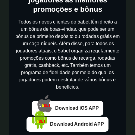
promoções e bônus
Todos os novos clientes do 5abet têm direito a
um bônus de boas-vindas, que pode ser um
bônus de primeiro depósito ou rodadas grátis em
um caça-níqueis. Além disso, para todos os
jogadores atuais, o 5abet organiza regularmente
promoções como bônus de recarga, rodadas
grátis, cashback, etc. Também temos um
programa de fidelidade por meio do qual os
jogadores podem desfrutar de vários bônus e
benefícios.
Download iOS APP
Download Android APP