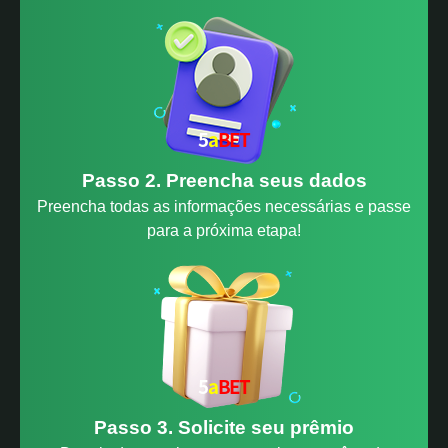
Passo 2. Preencha seus dados
Preencha todas as informações necessárias e passe
para a próxima etapa!
Passo 3. Solicite seu prêmio